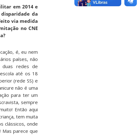
ilitar em 2014 e
 disparidade da
feito via medida
amitação no CNE
ia?
cação, é, eu nem
ários países, não
de duas redes de
escola até os 18
perior (rede SS) e
anicure não é uma
tação para ter um
scravista, sempre
muito! Então aqui
riança, tem muita
os clássicos, onde
s! Mas parece que