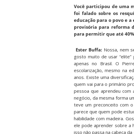
Você participou de uma me
foi falado sobre os resq
educação para o povo e a 
provisória para reforma 
para permitir que até 40% 
Ester Buffa:
Nossa, nem se
gosto muito de usar “elite
apenas no Brasil. O Pierr
escolarização, mesmo na e
anos. Existe uma diversifica
quem vai para o primário pr
pessoa que aprendeu com al
negócio, da mesma forma um 
teve um preconceito com o 
parece que quem pode estuda
habilidade com madeira. Gost
ele pode aprender sobre a h
isso não passa na cabeça da 