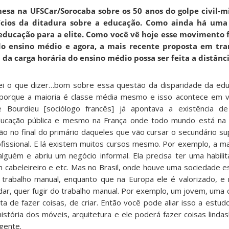
sa na UFSCar/Sorocaba sobre os 50 anos do golpe civil-m
uícios da ditadura sobre a educação. Como ainda há uma
educação para a elite. Como você vê hoje esse movimento 
do ensino médio e agora, a mais recente proposta em tr
da carga horária do ensino médio possa ser feita a distânc
i o que dizer…bom sobre essa questão da disparidade da edu
” porque a maioria é classe média mesmo e isso acontece em v
e Bourdieu [sociólogo francês] já apontava a existência 
ducação pública e mesmo na França onde todo mundo está na 
ção no final do primário daqueles que vão cursar o secundário su
ofissional. E lá existem muitos cursos mesmo. Por exemplo, a m
guém e abriu um negócio informal. Ela precisa ter uma habili
cabeleireiro e etc. Mas no Brasil, onde houve uma sociedade e
trabalho manual, enquanto que na Europa ele é valorizado, e 
r, quer fugir do trabalho manual. Por exemplo, um jovem, uma c
a de fazer coisas, de criar. Então você pode aliar isso a estud
istória dos móveis, arquitetura e ele poderá fazer coisas linda
gente.