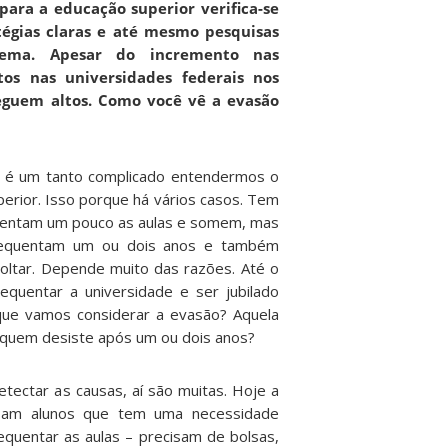
ara a educação superior verifica-se
tégias claras e até mesmo pesquisas
tema. Apesar do incremento nas
tos nas universidades federais nos
seguem altos. Como você vê a evasão
 é um tanto complicado entendermos o
erior. Isso porque há vários casos. Tem
uentam um pouco as aulas e somem, mas
requentam um ou dois anos e também
ltar. Depende muito das razões. Até o
equentar a universidade e ser jubilado
que vamos considerar a evasão? Aquela
 quem desiste após um ou dois anos?
etectar as causas, aí são muitas. Hoje a
sam alunos que tem uma necessidade
equentar as aulas – precisam de bolsas,