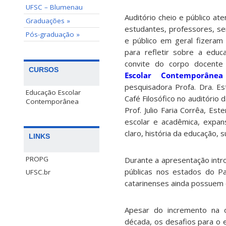
UFSC – Blumenau
Auditório cheio e público ate
Graduações »
estudantes, professores, s
Pós-graduação »
e público em geral fizeram
para refletir sobre a educa
convite do corpo docent
CURSOS
Escolar Contemporânea
pesquisadora Profa. Dra. Es
Educação Escolar
Café Filosófico no auditóri
Contemporânea
Prof. Julio Faria Corrêa, Est
escolar e acadêmica, expan
claro, história da educação, 
LINKS
PROPG
Durante a apresentação intr
públicas nos estados do Pa
UFSC.br
catarinenses ainda possuem o
Apesar do incremento na o
década, os desafios para o 