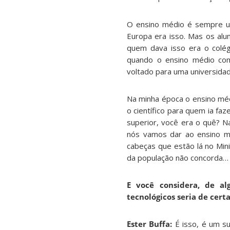
O ensino médio é sempre um 
Europa era isso. Mas os alu
quem dava isso era o colé
quando o ensino médio com
voltado para uma universida
Na minha época o ensino médio
o científico para quem ia fa
superior, você era o quê? Na
nós vamos dar ao ensino m
cabeças que estão lá no Min
da população não concorda…
E você considera, de a
tecnológicos seria de cer
Ester Buffa:
É isso, é um su