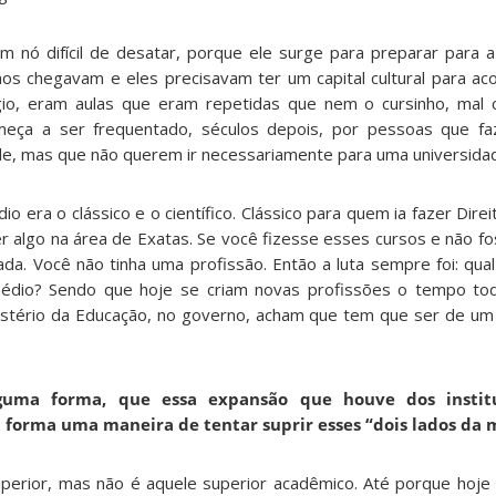
nó difícil de desatar, porque ele surge para preparar para a
nos chegavam e eles precisavam ter um capital cultural para a
gio, eram aulas que eram repetidas que nem o cursinho, mal
eça a ser frequentado, séculos depois, por pessoas que f
de, mas que não querem ir necessariamente para uma universidad
 era o clássico e o científico. Clássico para quem ia fazer Direit
zer algo na área de Exatas. Se você fizesse esses cursos e não f
da. Você não tinha uma profissão. Então a luta sempre foi: qual
édio? Sendo que hoje se criam novas profissões o tempo tod
istério da Educação, no governo, acham que tem que ser de um je
lguma forma, que essa expansão que houve dos institu
ta forma uma maneira de tentar suprir esses “dois lados d
perior, mas não é aquele superior acadêmico. Até porque hoj