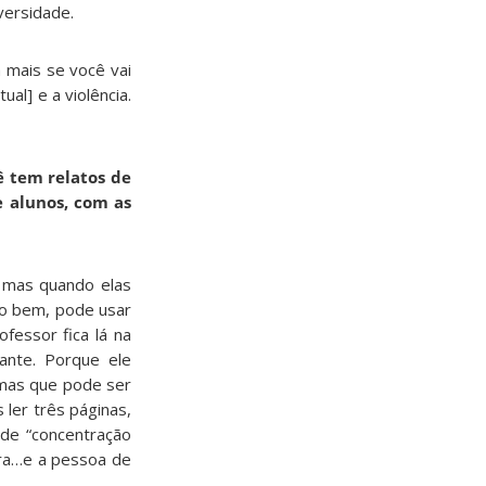
versidade.
 mais se você vai
al] e a violência.
ê tem relatos de
 alunos, com as
 mas quando elas
do bem, pode usar
fessor fica lá na
ante. Porque ele
 mas que pode ser
ler três páginas,
 de “concentração
tra…e a pessoa de