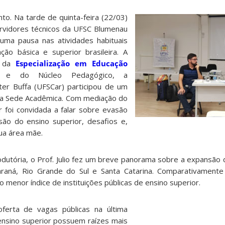
nto. Na tarde de quinta-feira (22/03)
ervidores técnicos da UFSC Blumenau
 uma pausa nas atividades habituais
ção básica e superior brasileira. A
e da
Especialização em Educação
e do Núcleo Pedagógico, a
ter Buffa (UFSCar) participou de um
o da Sede Acadêmica. Com mediação do
er foi convidada a falar sobre evasão
são do ensino superior, desafios e,
sua área mãe.
odutória, o Prof. Julio fez um breve panorama sobre a expansão 
raná, Rio Grande do Sul e Santa Catarina. Comparativamente 
 menor índice de instituições públicas de ensino superior.
ferta de vagas públicas na última
ensino superior possuem raízes mais