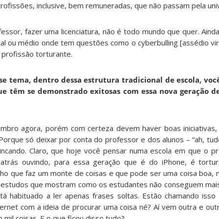
rofissões, inclusive, bem remuneradas, que não passam pela uni
essor, fazer uma licenciatura, não é todo mundo que quer. Ainda
al ou médio onde tem questões como o cyberbulling [assédio virtu
profissão torturante.
e tema, dentro dessa estrutura tradicional de escola, voc
que têm se demonstrado exitosas com essa nova geração de
embro agora, porém com certeza devem haver boas iniciativas,
Porque só deixar por conta do professor e dos alunos – “ah, tu
brincando. Claro, que hoje você pensar numa escola em que o pro
 atrás ouvindo, para essa geração que é do iPhone, é tortur
ho que faz um monte de coisas e que pode ser uma coisa boa,
á estudos que mostram como os estudantes não conseguem mais 
tá habituado a ler apenas frases soltas. Estão chamando isso
nternet com a ideia de procurar uma coisa né? Aí vem outra e ou
mil coisas. E o que ficou disso tudo?