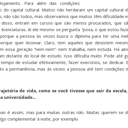
, alojamento. Para além das condições
 do capital cultural. Muitos não herdaram um capital cultural d
laro, não são todos, mas observamos que muitos têm dificuldade
a disso, entram em cursos que são menos procurados, que sã
 licenciaturas. Aí ele mesmo se pergunta “poxa, o que estou faz
o porque a pessoa às vezes busca o diploma para ter uma mel
porque quer lecionar. Claro, tem aqueles que desistem mes
m essa geração “nem-nem”: nem trabalha, nem estuda. Há aind
istante do local de estudo. Isso dificulta muito. Pode até go
tempo de estudar efetivamente, fazer exercícios, se dedicar. E
muito a permanência, mas às vezes a pessoa até tem condições 
rajetória de vida, como se você tivesse que sair da escola
na universidade…
as é assim, mas para muitas outras não. Muitas querem se de
 algo complementar à noite, por exemplo.