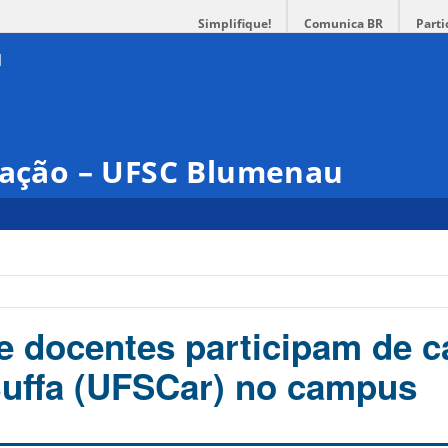
Simplifique!
Comunica BR
Parti
ização – UFSC Blumenau
e docentes participam de c
uffa (UFSCar) no campus