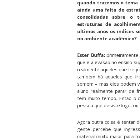
quando trazemos o tema p
ainda uma falta de estra
consolidadas sobre o 
estruturas de acolhimen
últimos anos os índices 
no ambiente acadêmico?
Ester Buffa:
primeiramente,
que é a evasão no ensino sup
realmente aqueles que freq
também há aqueles que f
somem – mas eles podem vo
aluno realmente parar de fr
tem muito tempo. Então o 
pessoa que desiste logo, ou
Agora outra coisa é tentar d
gente percebe que ingres
material muito maior para fr