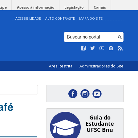
cipe
Acesso à informação
Legislação
Canais
ACESSIBILIDADE
ALTO CONTRASTE
MAPA DO SITE
Área Restrita
Administradores do Site
afé
Guia do
Estudante
UFSC Bnu