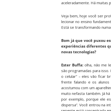
aceleradamente. Há muitas p
Veja bem, hoje você ser prof
lecionar no ensino fundament
Está se transformando numa 
Bom já que você puxou ess
experiências diferentes 
novas tecnologias?
Ester Buffa:
olha, não me l
são programadas para isso. 
o celular” – eles vão ficar 
frente falando e os alunos
acostumou com um aparelhin
muito nefasta também. Já h
por exemplo, porque ele es
dispersa”. Você entrou na i
repente está concentrada em 