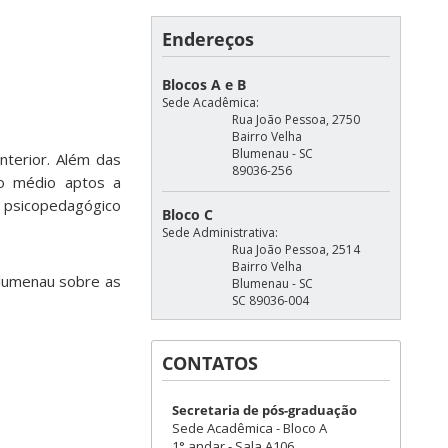
Endereços
Blocos A e B
Sede Acadêmica:
Rua João Pessoa, 2750
Bairro Velha
Blumenau - SC
nterior. Além das
89036-256
no médio aptos a
o psicopedagógico
Bloco C
Sede Administrativa:
Rua João Pessoa, 2514
Bairro Velha
Blumenau sobre as
Blumenau - SC
SC 89036-004
CONTATOS
Secretaria de pós-graduação
Sede Acadêmica - Bloco A
1° andar - Sala A106