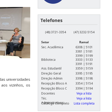
Telefones
(48) 3721-3354
(47) 3232-5154
Setor
Ramal
Sec. Acadêmica
6308 | 5101
3381 | 5181
3399 | 5199
Biblioteca
3333 | 5133
3391 | 5191
Ass. Estudantil
3359 | 5159
Direção Geral
3395 | 5195
Direção Admin
3398 | 5198
das universidades
Recepção Bloco A
3354 | 5154
aos vizinhos, os
Recepção Bloco C
3394 | 5194
Docentes
Veja a lista
Téc.
Veja a lista
Administrativos
Catálogo Completo
Lista completa