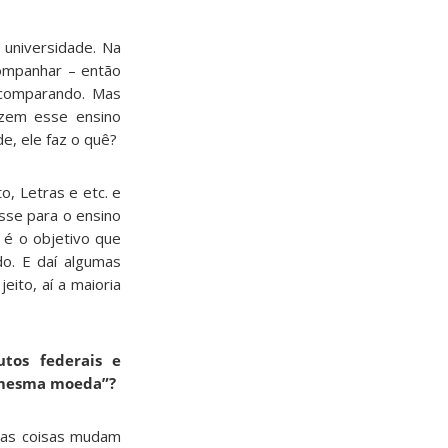
 universidade. Na
companhar – então
 comparando. Mas
azem esse ensino
e, ele faz o quê?
o, Letras e etc. e
osse para o ensino
 é o objetivo que
o. E daí algumas
ito, aí a maioria
tos federais e
a mesma moeda”?
e as coisas mudam