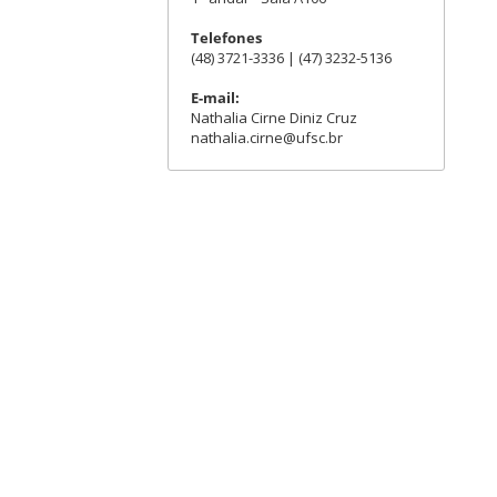
Telefones
(48) 3721-3336 | (47) 3232-5136
E-mail:
Nathalia Cirne Diniz Cruz
nathalia.cirne@ufsc.br